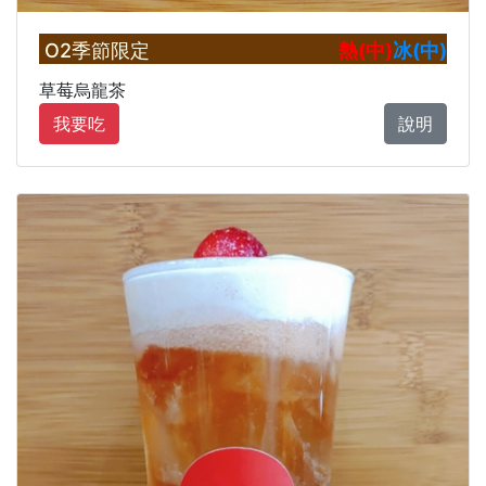
O2季節限定
熱(中)
冰(中)
草莓烏龍茶
我要吃
說明