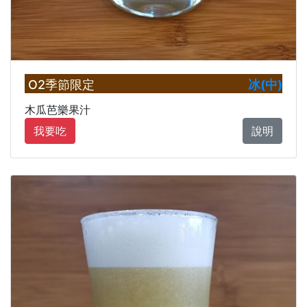
O2季節限定
冰(中)
木瓜芭樂果汁
我要吃
說明