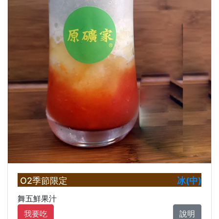
O2季節限定
冰(中)
舞五鮮果汁
我要吃
說明