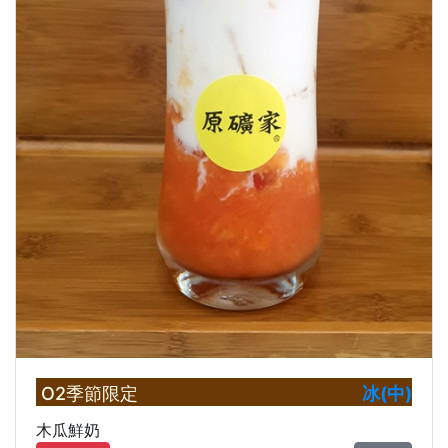
O2季節限定
冰(中)
木瓜鮮奶