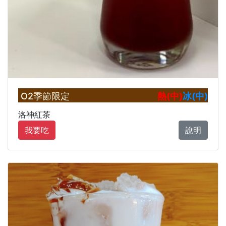
O2季節限定
熱(中)
冰(中)
洛神紅茶
我要吃
說明