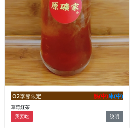
O2季節限定
熱(中)
冰(中)
草莓紅茶
我要吃
說明