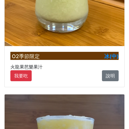
O2季節限定
冰(中)
火龍果芭樂果汁
我要吃
說明