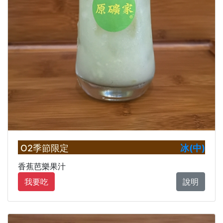
O2季節限定
冰(中)
香蕉芭樂果汁
我要吃
說明