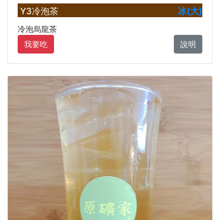
Y3冷泡茶
冰(大)
冷泡烏龍茶
我要吃
說明