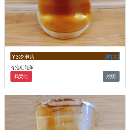
Y3冷泡茶
冰(大)
冷泡紅龍茶
我要吃
說明