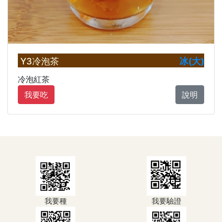
Y3冷泡茶
冰(大)
冷泡紅茶
我要吃
說明
我要種
我要驗證