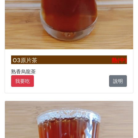
O3原片茶
熱(中)
熟香烏龍茶
我要吃
說明