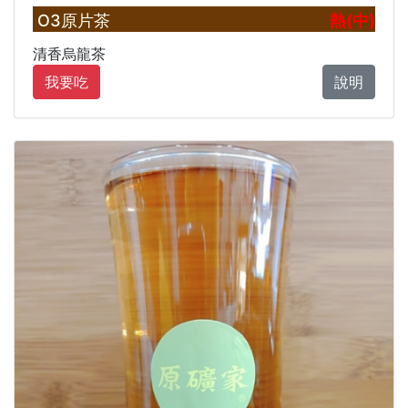
O3原片茶
熱(中)
清香烏龍茶
我要吃
說明