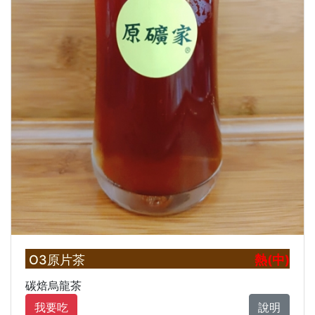
O3原片茶
熱(中)
碳焙烏龍茶
我要吃
說明