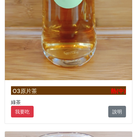
O3原片茶
熱(中)
綠茶
我要吃
說明